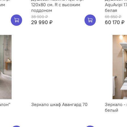
ким
120х80 см. R с высоким
AquAvipi 1
поддоном
белая
38 900 ₽
65 850 ₽
29 990 ₽
60 170 ₽
алон"
Зеркало шкаф Авангард 70
Зеркало -
белый