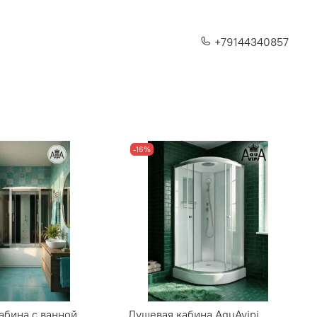
+79144340857
-16%
абина с ванной
Душевая кабина AquAvipi