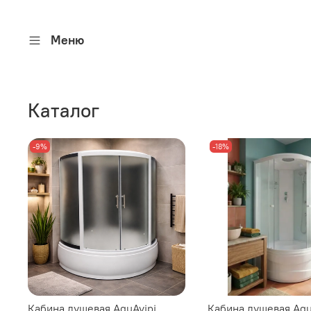
Меню
Каталог
-9%
-18%
Кабина душевая AquAvipi
Кабина душевая Aqu