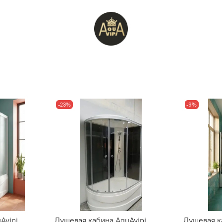
-23%
-9%
Avipi
Душевая кабина AquAvipi
Душевая к