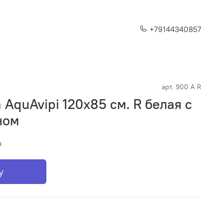
+79144340857
арт.
900 A R
AquAvipi 120x85 см. R белая с
ном
₽
у