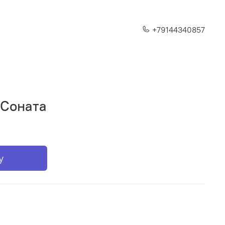
+79144340857
 Соната
у