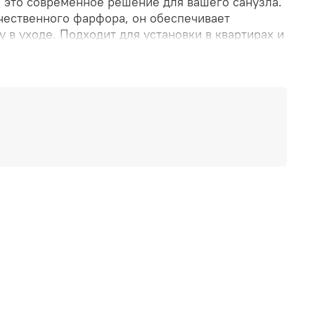
— это современное решение для вашего санузла.
чественного фарфора, он обеспечивает
у в уходе. Подходит для установки в квартирах и
для семей с детьми благодаря своей