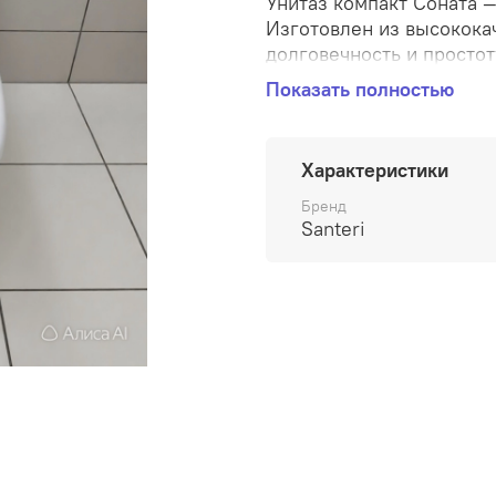
Унитаз компакт Соната 
Изготовлен из высокока
долговечность и простот
частных домах. Идеален 
Показать полностью
эргономичной форме.
Характеристики
Бренд
Santeri