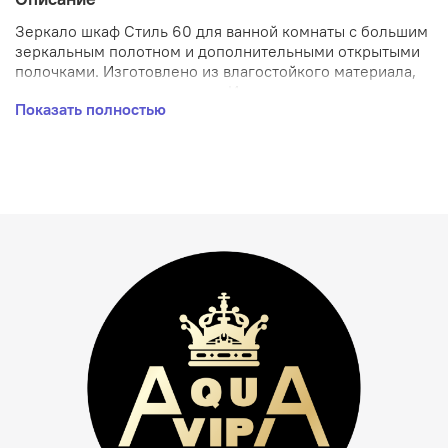
Зеркало шкаф Стиль 60 для ванной комнаты с большим
зеркальным полотном и дополнительными открытыми
полочками. Изготовлено из влагостойкого материала,
легко монтируется на стену. Идеально подходит для
Показать полностью
современных ванных комнат. Подсветка зеркала станет
вашим идеальным помощником при утреннем макияже.
Размеры: ширина- 60 см., высота - 73 см., глубина - 15
см.